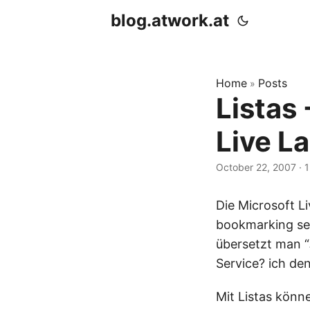
blog.atwork.at
Home
Posts
»
Listas
Live L
October 22, 2007
· 1
Die Microsoft Li
bookmarking ser
übersetzt man “
Service? ich den
Mit Listas könn