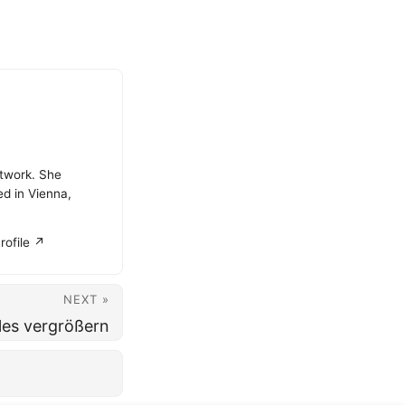
atwork. She
ed in Vienna,
rofile ↗
NEXT »
iles vergrößern