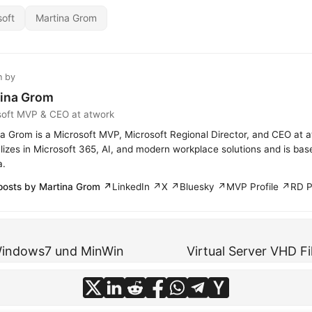
soft
Martina Grom
n by
ina Grom
soft MVP & CEO at atwork
a Grom is a Microsoft MVP, Microsoft Regional Director, and CEO at 
lizes in Microsoft 365, AI, and modern workplace solutions and is bas
a.
posts by Martina Grom ↗
LinkedIn ↗
X ↗
Bluesky ↗
MVP Profile ↗
RD P
 Windows7 und MinWin
Virtual Server VHD F