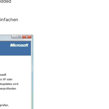
edded
einfachen