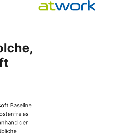
olche,
ft
1
soft Baseline
kostenfreies
 anhand der
übliche