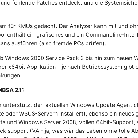
und fehlende Patches entdeckt und die Systemsicher
llem für KMUs gedacht. Der Analyzer kann mit und o
ool enthält ein grafisches und ein Commandline-Inte
ans ausführen (also fremde PCs prüfen).
 ab Windows 2000 Service Pack 3 bis hin zum neuen 
der x64bit Applikation - je nach Betriebssystem gibt 
nkungen.
MBSA 2.1
?
n unterstützt den aktuellen Windows Update Agent c
e oder WSUS-Servern installiert), ebenso ein neues 
ista und Windows Server 2008, vollen 64bit-Support, v
k support (VA - ja, was wär das Leben ohne tolle A