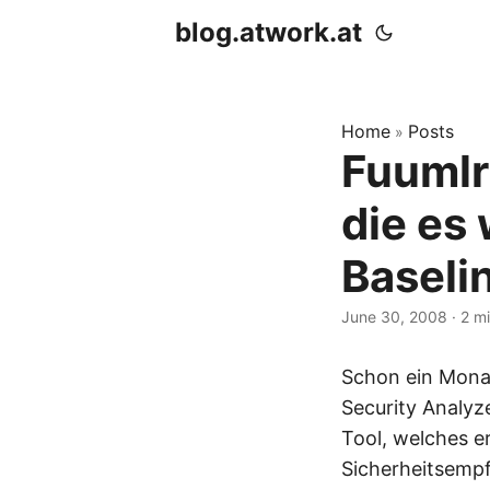
blog.atwork.at
Home
Posts
»
Fuumlr
die es
Baseli
June 30, 2008
· 2 mi
Schon ein Monat 
Security Analyz
Tool, welches e
Sicherheitsempf