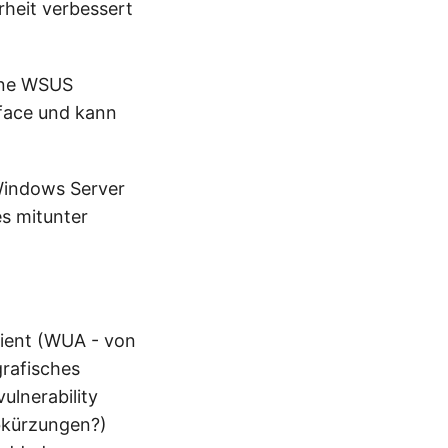
heit verbessert
hne WSUS
rface und kann
Windows Server
es mitunter
lient (WUA - von
grafisches
ulnerability
bkürzungen?)