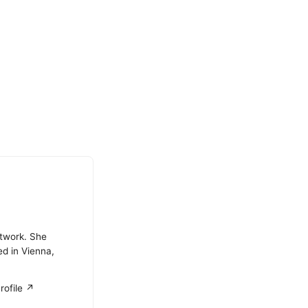
atwork. She
ed in Vienna,
rofile ↗