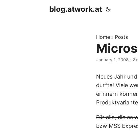
blog.atwork.at
Home
Posts
»
Micros
January 1, 2008
· 2 
Neues Jahr und
durfte! Viele we
erinnern können
Produktvariante
Für alle, die es 
bzw MSS Express