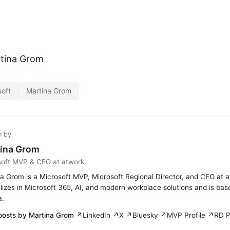
rtina Grom
soft
Martina Grom
n by
ina Grom
soft MVP & CEO at atwork
a Grom is a Microsoft MVP, Microsoft Regional Director, and CEO at 
lizes in Microsoft 365, AI, and modern workplace solutions and is bas
a.
posts by Martina Grom ↗
LinkedIn ↗
X ↗
Bluesky ↗
MVP Profile ↗
RD P