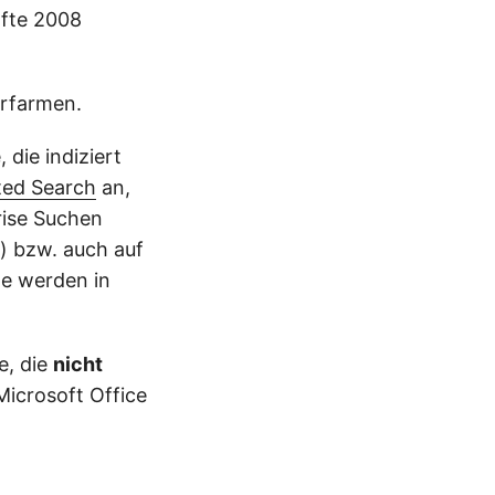
lfte 2008
erfarmen.
die indiziert
ted Search
an,
rise Suchen
.) bzw. auch auf
te werden in
e, die
nicht
Microsoft Office