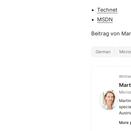
Technet
MSDN
Beitrag von Ma
German
Micro
Writte
Mart
Micro
Martin
specia
Austri
More 