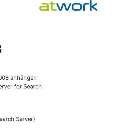
8
2008 anhängen
erver for Search
earch Server)