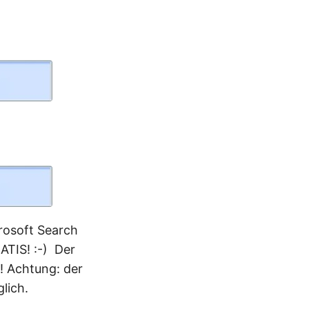
rosoft Search
ATIS! :-) Der
h! Achtung: der
lich.