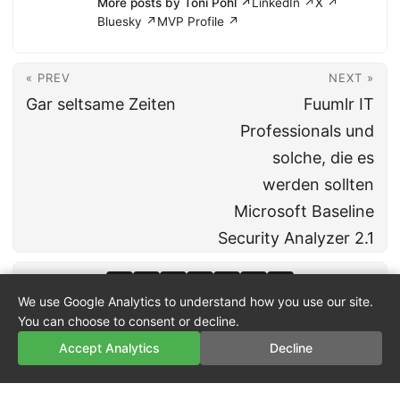
More posts by Toni Pohl ↗
LinkedIn ↗
X ↗
Bluesky ↗
MVP Profile ↗
« PREV
NEXT »
Gar seltsame Zeiten
Fuumlr IT
Professionals und
solche, die es
werden sollten
Microsoft Baseline
Security Analyzer 2.1
We use Google Analytics to understand how you use our site.
You can choose to consent or decline.
Accept Analytics
Decline
© 2026
atwork
·
About
·
Imprint
·
Privacy
·
Powered by
Hugo
&
PaperMod