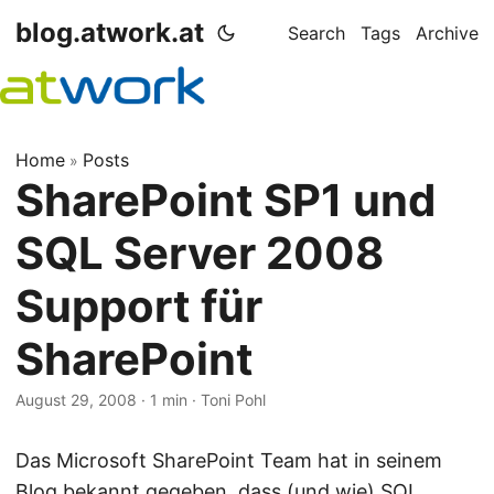
blog.atwork.at
Search
Tags
Archive
Home
Posts
»
SharePoint SP1 und
SQL Server 2008
Support für
SharePoint
August 29, 2008
· 1 min · Toni Pohl
Das Microsoft SharePoint Team hat in seinem
Blog
bekannt gegeben, dass (und wie) SQL