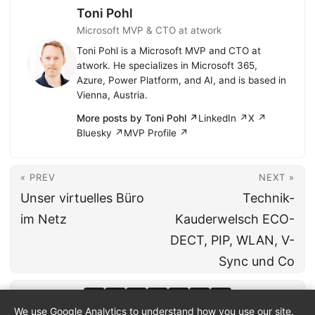
Toni Pohl
Microsoft MVP & CTO at atwork
Toni Pohl is a Microsoft MVP and CTO at
atwork. He specializes in Microsoft 365,
Azure, Power Platform, and AI, and is based in
Vienna, Austria.
More posts by Toni Pohl ↗
LinkedIn ↗
X ↗
Bluesky ↗
MVP Profile ↗
« PREV
NEXT »
Unser virtuelles Büro
Technik-
im Netz
Kauderwelsch ECO-
DECT, PIP, WLAN, V-
Sync und Co
We use Google Analytics to understand how you use our site.