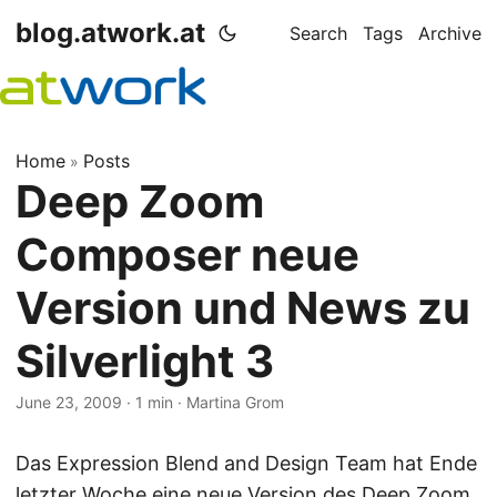
blog.atwork.at
Search
Tags
Archive
Home
Posts
»
Deep Zoom
Composer neue
Version und News zu
Silverlight 3
June 23, 2009
· 1 min · Martina Grom
Das Expression Blend and Design Team hat Ende
letzter Woche eine neue Version des
Deep Zoom