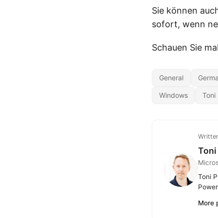
Sie können auc
sofort, wenn ne
Schauen Sie mal
General
Germ
Windows
Toni
Writte
Toni
Micro
Toni P
Power 
More 