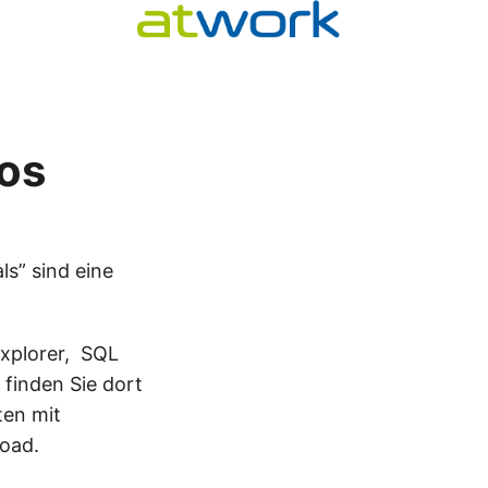
os
ls” sind eine
Explorer, SQL
finden Sie dort
ten mit
load.