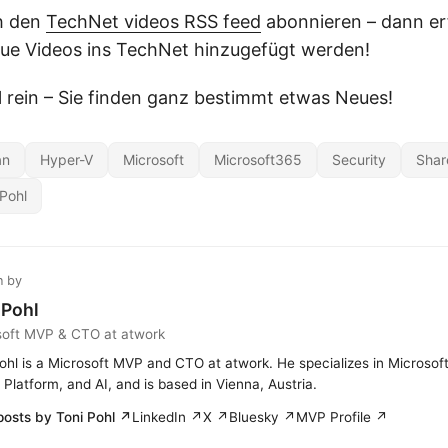
h den
TechNet videos RSS feed
abonnieren – dann er
ue Videos ins TechNet hinzugefügt werden!
 rein – Sie finden ganz bestimmt etwas Neues!
an
Hyper-V
Microsoft
Microsoft365
Security
Shar
 Pohl
n by
 Pohl
soft MVP & CTO at atwork
ohl is a Microsoft MVP and CTO at atwork. He specializes in Microsof
Platform, and AI, and is based in Vienna, Austria.
posts by Toni Pohl ↗
LinkedIn ↗
X ↗
Bluesky ↗
MVP Profile ↗