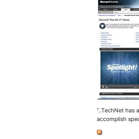
“..TechNet has 
accomplish spec