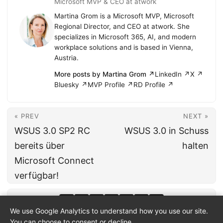
Microsoft MVP & CEO at atwork
Martina Grom is a Microsoft MVP, Microsoft
Regional Director, and CEO at atwork. She
specializes in Microsoft 365, AI, and modern
workplace solutions and is based in Vienna,
Austria.
More posts by Martina Grom ↗
LinkedIn ↗
X ↗
Bluesky ↗
MVP Profile ↗
RD Profile ↗
« PREV
NEXT »
WSUS 3.0 SP2 RC
WSUS 3.0 in Schuss
bereits über
halten
Microsoft Connect
verfügbar!
We use Google Analytics to understand how you use our site.
You can choose to consent or decline.