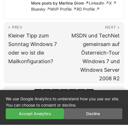
More posts by Martina Grom ↗
LinkedIn ↗
X ↗
Bluesky ↗
MVP Profile ↗
RD Profile ↗
« PREV
NEXT »
Kleiner Tipp zum
MSDN und TechNet
Sonntag Windows 7
gemeinsam auf
oder wo ist die
Österreich-Tour
Mailkonfiguration?
Windows 7 und
Windows Server
2008 R2
We use Google Analytics to understand how you use our site.
You can choose to consent or decline.
Accept Analytics
Decline
© 2026
atwork
·
About
·
Imprint
·
Privacy
·
Powered by
Hugo
&
PaperMod