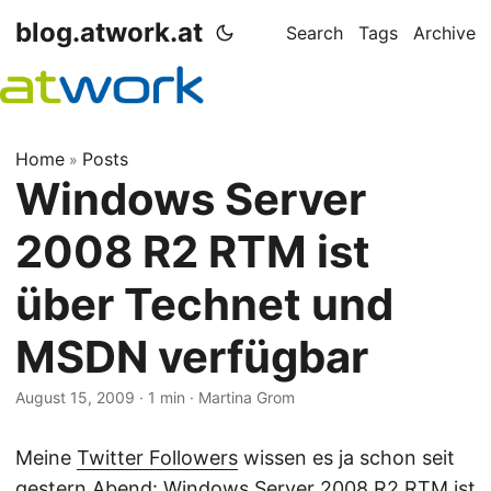
blog.atwork.at
Search
Tags
Archive
Home
Posts
»
Windows Server
2008 R2 RTM ist
über Technet und
MSDN verfügbar
August 15, 2009
· 1 min · Martina Grom
Meine
Twitter Followers
wissen es ja schon seit
gestern Abend: Windows Server 2008 R2 RTM ist