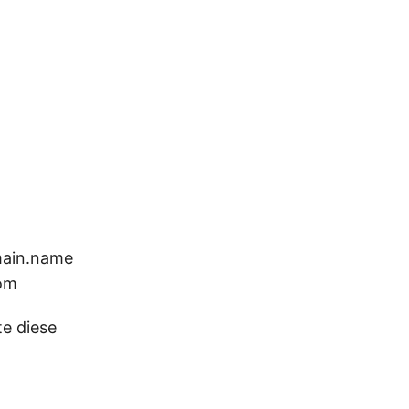
main.name
om
te diese