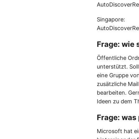
AutoDiscoverRe
Singapore:
AutoDiscoverRe
Frage: wie 
Öffentliche Ord
unterstützt. So
eine Gruppe von
zusätzliche Mai
bearbeiten. Ger
Ideen zu dem T
Frage: was 
Microsoft hat e