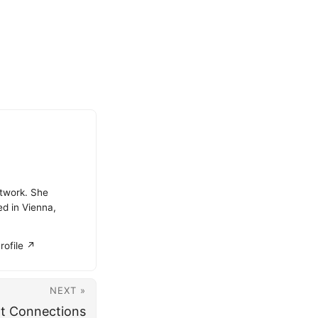
atwork. She
ed in Vienna,
rofile ↗
NEXT »
nt Connections