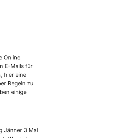
e Online
m E-Mails für
 hier eine
ber Regeln zu
ben einige
g Jänner 3 Mal