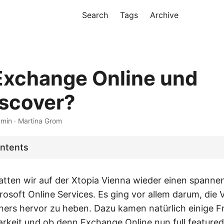
Search
Tags
Archive
xchange Online und
scover?
 min · Martina Grom
ontents
tten wir auf der Xtopia Vienna wieder einen spanne
soft Online Services. Es ging vor allem darum, die V
tners hervor zu heben. Dazu kamen natürlich einige 
keit und ob denn Exchange Online nun full featured