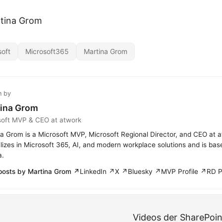
rtina Grom
soft
Microsoft365
Martina Grom
n by
ina Grom
soft MVP & CEO at atwork
a Grom is a Microsoft MVP, Microsoft Regional Director, and CEO at 
lizes in Microsoft 365, AI, and modern workplace solutions and is bas
a.
posts by Martina Grom ↗
LinkedIn ↗
X ↗
Bluesky ↗
MVP Profile ↗
RD P
Videos der SharePoi