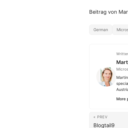
Beitrag von Ma
German
Micro
Writte
Mart
Micro
Martin
specia
Austri
More 
« PREV
Blogtail9