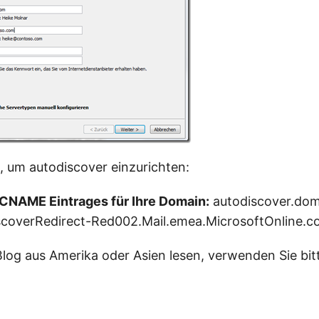
e, um autodiscover einzurichten:
 CNAME Eintrages für Ihre Domain:
autodiscover.do
overRedirect-Red002.Mail.emea.MicrosoftOnline.c
Blog aus Amerika oder Asien lesen, verwenden Sie bit