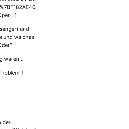
%7BF182AE40
Open=1
ssenger) und
te und welches
 Oder?
ang waren…
Problem”!
n der