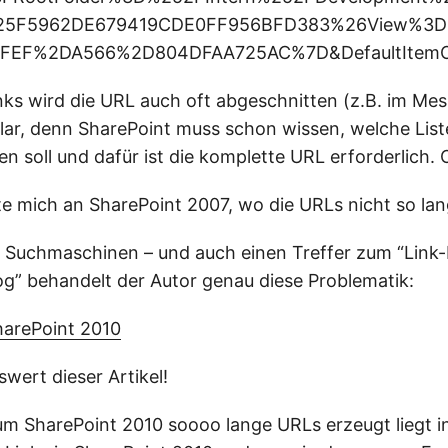
25F5962DE679419CDE0FF956BFD383%26View%3D
EF%2DA566%2D804DFAA725AC%7D&DefaultItem
ks wird die URL auch oft abgeschnitten (z.B. im Me
Klar, denn SharePoint muss schon wissen, welche Lis
n soll und dafür ist die komplette URL erforderlich.
te mich an SharePoint 2007, wo die URLs nicht so l
 Suchmaschinen – und auch einen Treffer zum “Link-
og” behandelt der Autor genau diese Problematik:
harePoint 2010
wert dieser Artikel!
m SharePoint 2010 soooo lange URLs erzeugt liegt i