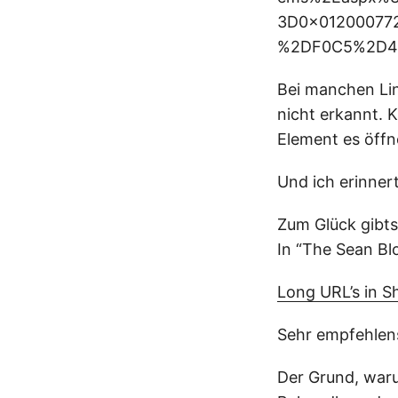
3D0x01200077
%2DF0C5%2D4F
Bei manchen Lin
nicht erkannt. 
Element es öffne
Und ich erinner
Zum Glück gibts
In “The Sean Bl
Long URL’s in S
Sehr empfehlens
Der Grund, waru