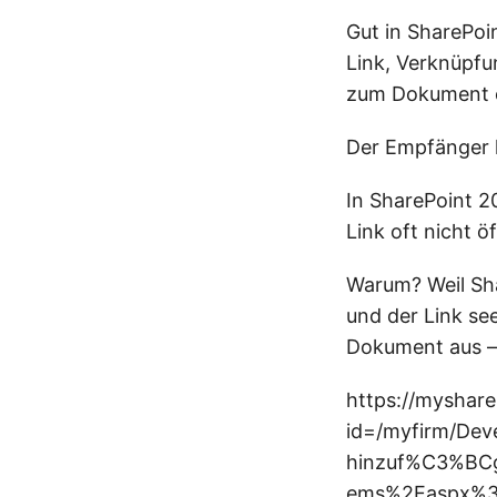
Gut in SharePoi
Link, Verknüpfu
zum Dokument ei
Der Empfänger k
In SharePoint 2
Link oft nicht ö
Warum? Weil Sha
und der Link se
Dokument aus –
https://myshare
id=/myfirm/Dev
hinzuf%C3%BCg
ems%2Easpx%3