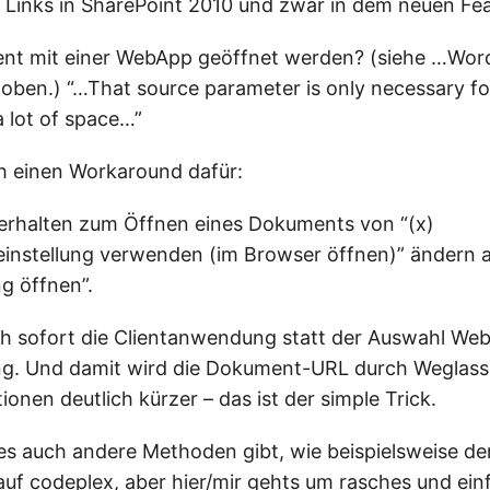
Links in SharePoint 2010 und zwar in dem neuen Fe
ent mit einer WebApp geöffnet werden? (siehe …Wo
k oben.) “…That source parameter is only necessary f
a lot of space…”
h einen Workaround dafür:
erhalten zum Öffnen eines Dokuments von “(x)
instellung verwenden (im Browser öffnen)” ändern au
g öffnen”.
ch sofort die Clientanwendung statt der Auswahl We
g. Und damit wird die Dokument-URL durch Weglas
onen deutlich kürzer – das ist der simple Trick.
 es auch andere Methoden gibt, wie beispielsweise d
uf codeplex, aber hier/mir gehts um rasches und ein