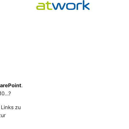
arePoint
.
010…?
 Links zu
zur