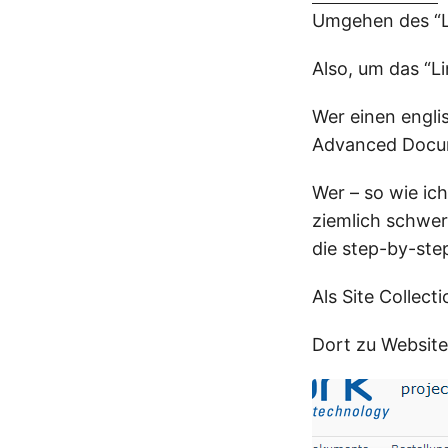
Umgehen des “L
Also, um das “L
Wer einen engli
Advanced Docum
Wer – so wie ic
ziemlich schwer
die step-by-step
Als Site Collect
Dort zu Website