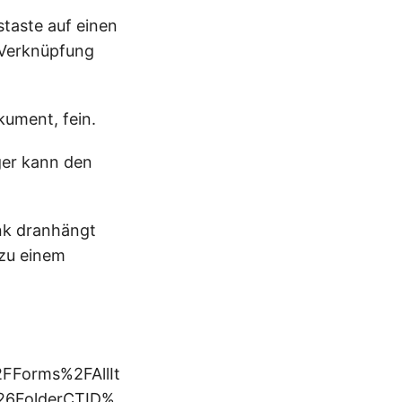
staste auf einen
 Verknüpfung
kument, fein.
ger kann den
ink dranhängt
 zu einem
Forms%2FAllIt
26FolderCTID%