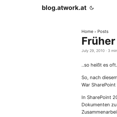
blog.atwork.at
Home
Posts
»
Früher
July 29, 2010
· 3 min
..so heißt es of
So, nach diese
War SharePoint
In SharePoint 2
Dokumenten zu v
Zusammenarbeit 