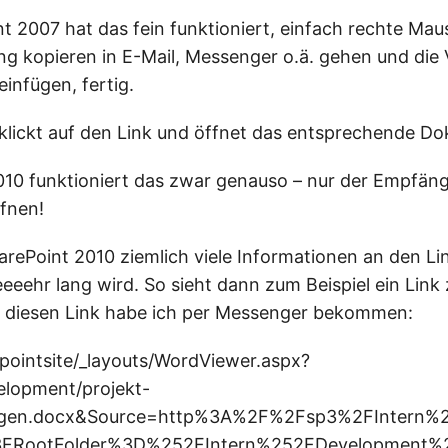
nt 2007 hat das fein funktioniert, einfach rechte Mau
ng kopieren in E-Mail, Messenger o.ä. gehen und die
nfügen, fertig.
lickt auf den Link und öffnet das entsprechende Do
010 funktioniert das zwar genauso – nur der Empfän
ffnen!
rePoint 2010 ziemlich viele Informationen an den L
eeeehr lang wird. So sieht dann zum Beispiel ein Link
 diesen Link habe ich per Messenger bekommen:
pointsite/_layouts/WordViewer.aspx?
elopment/projekt-
en.docx&Source=http%3A%2F%2Fsp3%2FIntern%2F
FRootFolder%3D%252FIntern%252FDevelopment%