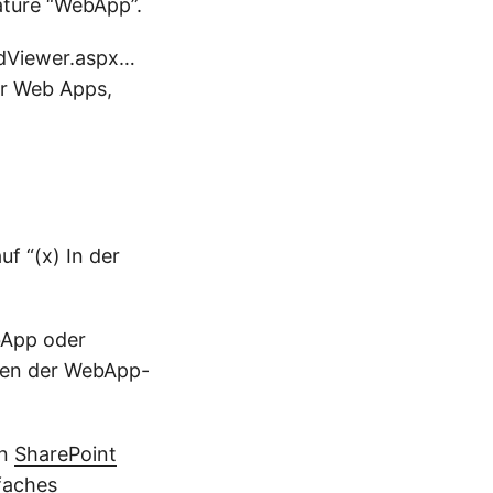
ature “WebApp”.
rdViewer.aspx…
or Web Apps,
f “(x) In der
bApp oder
sen der WebApp-
en
SharePoint
faches