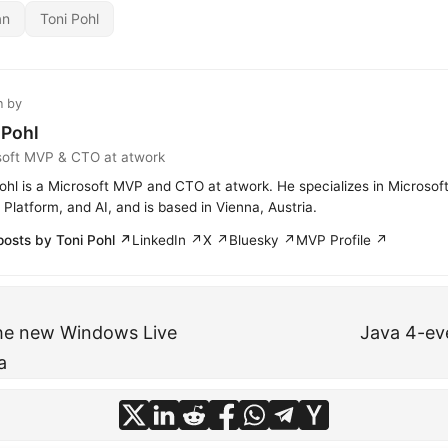
an
Toni Pohl
n by
 Pohl
soft MVP & CTO at atwork
ohl is a Microsoft MVP and CTO at atwork. He specializes in Microsof
Platform, and AI, and is based in Vienna, Austria.
posts by Toni Pohl ↗
LinkedIn ↗
X ↗
Bluesky ↗
MVP Profile ↗
he new Windows Live
Java 4-ev
a