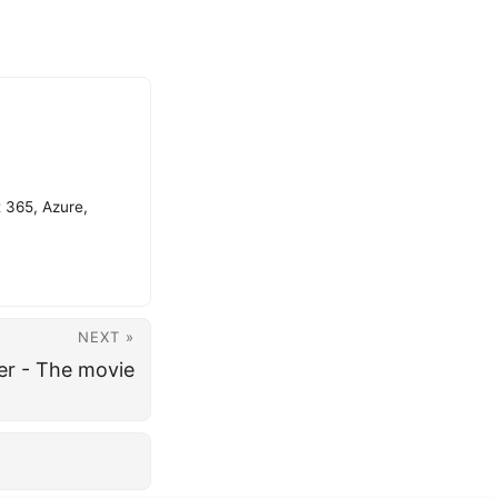
t 365, Azure,
NEXT »
er - The movie