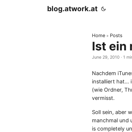
blog.atwork.at
Home
Posts
»
Ist ei
June 29, 2010
· 1 mi
Nachdem iTunes
installiert hat…
(wie Ordner, Thr
vermisst.
Soll sein, aber 
manchmal und un
is completely u