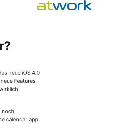
r?
as neue iOS 4.0
r neue Features
wirklich
r noch
The calendar app