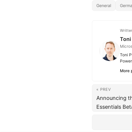
General
Germ
Writte
Toni
Micro
Toni P
Power 
More 
« PREV
Announcing t
Essentials Bet