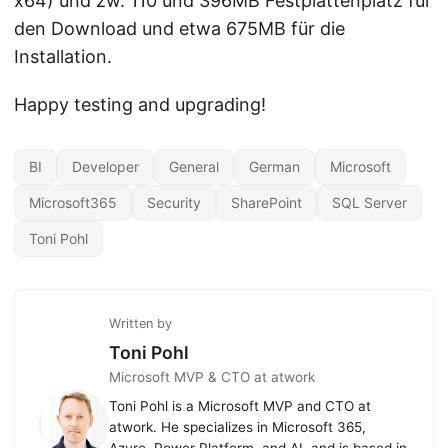
x64) und zw. 110 und 396MB Festplattenplatz für
den Download und etwa 675MB für die
Installation.
Happy testing and upgrading!
BI
Developer
General
German
Microsoft
Microsoft365
Security
SharePoint
SQL Server
Toni Pohl
Written by
Toni Pohl
Microsoft MVP & CTO at atwork
Toni Pohl is a Microsoft MVP and CTO at
atwork. He specializes in Microsoft 365,
Azure, Power Platform, and AI, and is based in