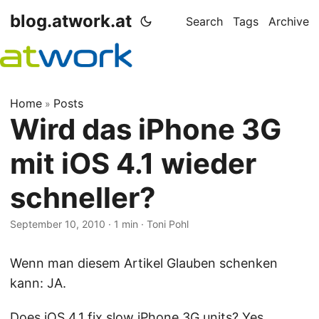
blog.atwork.at
Search
Tags
Archive
Home
Posts
»
Wird das iPhone 3G
mit iOS 4.1 wieder
schneller?
September 10, 2010
· 1 min · Toni Pohl
Wenn man diesem Artikel Glauben schenken
kann: JA.
Does iOS 4.1 fix slow iPhone 3G units? Yes.