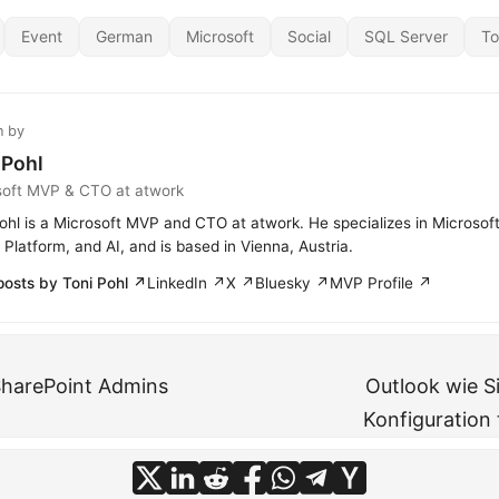
Event
German
Microsoft
Social
SQL Server
To
n by
 Pohl
soft MVP & CTO at atwork
ohl is a Microsoft MVP and CTO at atwork. He specializes in Microsof
Platform, and AI, and is based in Vienna, Austria.
posts by Toni Pohl ↗
LinkedIn ↗
X ↗
Bluesky ↗
MVP Profile ↗
SharePoint Admins
Outlook wie S
Konfiguration