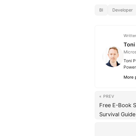
BI
Developer
Writte
Toni
Micro
Toni P
Power 
More 
« PREV
Free E-Book 
Survival Guide