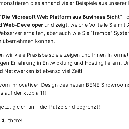
onstrieren dies anhand vieler Beispiele aus unserer 
“
Die Microsoft Web Platform aus Business Sicht
” ri
nd Web-Developer
und zeigt, welche Vorteile Sie mit
Webserver erhalten, aber auch wie Sie “fremde” Syste
rm übernehmen können.
 wir viele Praxisbeispiele zeigen und Ihnen Informa
ngen Erfahrung in Entwicklung und Hosting liefern. 
 Netzwerken ist ebenso viel Zeit!
h vom innovativen Design des neuen BENE Showrooms 
 auf der xtopia 11!
jetzt gleich an
– die Plätze sind begrenzt!
 CU there!