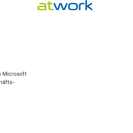
e Microsoft
häfts-