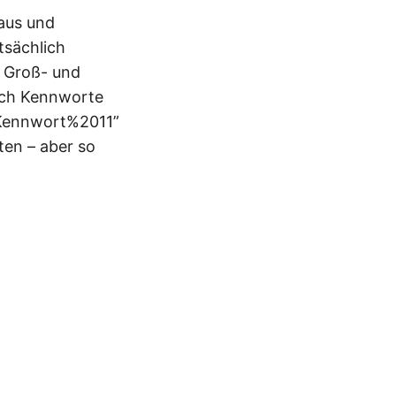
 aus und
tsächlich
, Groß- und
ich Kennworte
sKennwort%2011”
ten – aber so