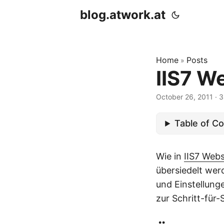
blog.atwork.at
Home
Posts
»
IIS7 We
October 26, 2011
· 3
Table of C
Wie in
IIS7 Webs
übersiedelt wer
und Einstellun
zur Schritt-für