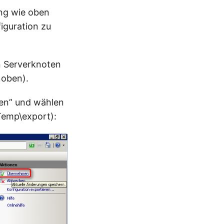
ang wie oben
iguration zu
n Serverknoten
 oben).
ren” und wählen
\Temp\export):