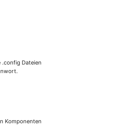
e .config Dateien
nnwort.
ben Komponenten