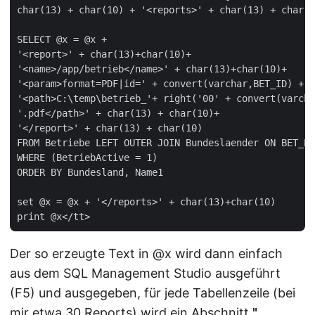
char(13) + char(10) + '<reports>' + char(13) + char(1
SELECT @x = @x +   

'<report>' + char(13)+char(10)+   

'<name>/app/betrieb</name>' + char(13)+char(10)+   

'<param>format=PDF|id=' + convert(varchar,BET_ID) + '
'<path>C:\temp\betrieb_'+ right('00' + convert(varcha
'.pdf</path>' + char(13) + char(10)+   

'</report>' + char(13) + char(10)   

FROM Betriebe LEFT OUTER JOIN Bundeslaender ON BET_BD
WHERE (BetriebActive = 1)   

ORDER BY Bundesland, Name1   

set @x = @x + '</reports>' + char(13)+char(10)   

Der so erzeugte Text in @x wird dann einfach
aus dem SQL Management Studio ausgeführt
(F5) und ausgegeben, für jede Tabellenzeile (bei
mir etwa 30 Reports) wird ein Abschnitt
"