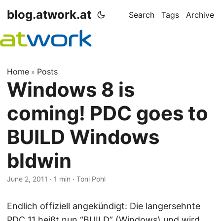
blog.atwork.at
Search
Tags
Archive
Home
Posts
»
Windows 8 is
coming! PDC goes to
BUILD Windows
bldwin
June 2, 2011
· 1 min · Toni Pohl
Endlich offiziell angekündigt: Die langersehnte
PDC 11 heißt nun “BUILD” (Windows) und wird