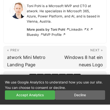
Toni Pohl is a Microsoft MVP and CTO at
atwork. He specializes in Microsoft 365,
Azure, Power Platform, and AI, and is based in
Vienna, Austria.
More posts by Toni Pohl ↗
LinkedIn ↗
X ↗
Bluesky ↗
MVP Profile ↗
« PREV
NEXT »
atwork Mini Metro
Windows 8 hat ein
Landing Page
neues Logo
We use Google Analytics to understand how you use our site.
You can choose to consent or decline.
Accept Analytics
Decline
© 2026
atwork
·
About
·
Imprint
·
Privacy
·
Powered by
Hugo
&
PaperMod