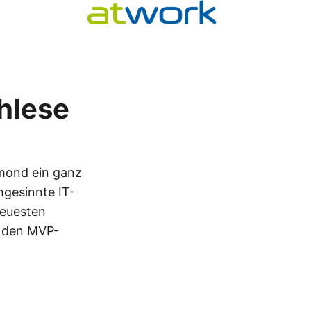
hlese
mond ein ganz
hgesinnte IT-
neuesten
m den MVP-