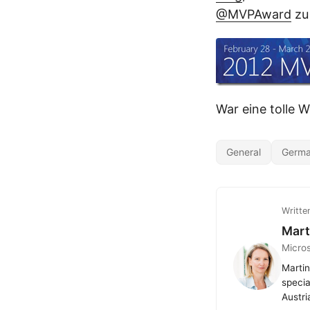
@MVPAward
zu 
War eine tolle
General
Germ
Writte
Mart
Micro
Martin
specia
Austri