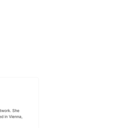
atwork. She
ed in Vienna,