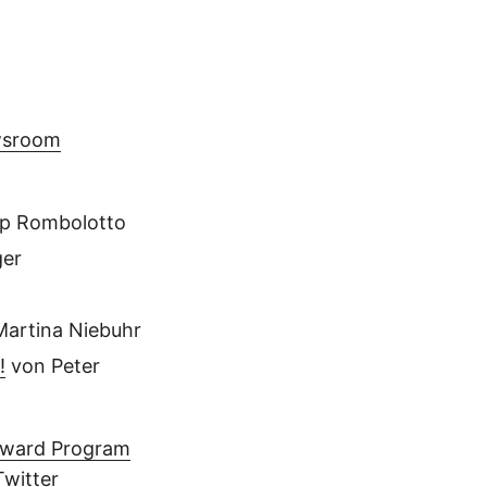
wsroom
pp Rombolotto
ger
artina Niebuhr
!
von Peter
Award Program
witter