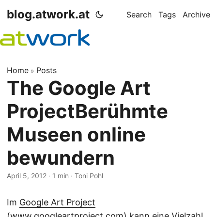
blog.atwork.at
Search
Tags
Archive
Home
Posts
»
The Google Art
ProjectBerühmte
Museen online
bewundern
April 5, 2012
· 1 min · Toni Pohl
Im
Google Art Project
(www.googleartproject.com)
kann eine Vielzahl