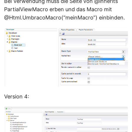
Bei Verwendung muss die Seite von @inherits
PartialViewMacro erben und das Macro mit
@Html.UmbracoMacro(“meinMacro”) einbinden.
Version 4: