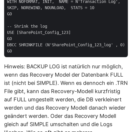
WITH NOFORMAT, INIT,  NAME = N'Transaction Log',   

SKIP, NOREWIND, NOUNLOAD,  STATS = 10  

GO

-- Shrink the log  

USE [SharePoint_Config_123]   

GO  

DBCC SHRINKFILE (N'SharePoint_Config_123_log' , 0)  

Hinweis: BACKUP LOG ist natürlich nur möglich,
wenn das Recovery Model der Datenbank FULL
ist (nicht bei SIMPLE). Wenn es dennoch ein .TRN
File gibt, kann das Recovery-Modell kurzfristig
auf FULL umgestellt werden, die DB verkleinert
werden und das Recovery Modell danach wieder
geändert werden. Oder das Recovery Modell
gleich auf SIMPLE umschalten und die Logs