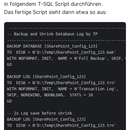
in folgendem T-SQL Script durchführen.
Das fertige Script sieht dann etwa so aus:
 ----------------------------------------------------
-- Backup and Shrink Database Log by TP  

---------------------------------------------------- 
BACKUP DATABASE [SharePoint_Config_123]   

TO  DISK = N'D:\Temp\SharePoint_Config_123.bak'  

WITH NOFORMAT, INIT,  NAME = N'Full Backup', SKIP, NO
GO

BACKUP LOG [SharePoint_Config_123]   

TO  DISK = N'D:\Temp\SharePoint_Config_123.trn'  

WITH NOFORMAT, INIT,  NAME = N'Transaction Log',   

SKIP, NOREWIND, NOUNLOAD,  STATS = 10  

GO

-- 2x Log save before shrink  

BACKUP LOG [SharePoint_Config_123]   

TO  DISK = N'D:\Temp\SharePoint_Config_123.trn'  
