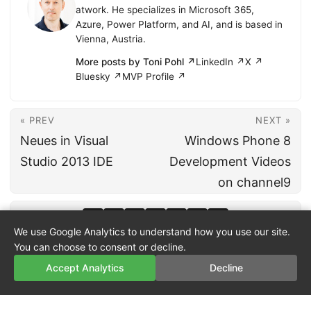
atwork. He specializes in Microsoft 365,
Azure, Power Platform, and AI, and is based in
Vienna, Austria.
More posts by Toni Pohl ↗
LinkedIn ↗
X ↗
Bluesky ↗
MVP Profile ↗
« PREV
NEXT »
Neues in Visual
Windows Phone 8
Studio 2013 IDE
Development Videos
on channel9
We use Google Analytics to understand how you use our site.
You can choose to consent or decline.
Accept Analytics
Decline
© 2026
atwork
·
About
·
Imprint
·
Privacy
·
Powered by
Hugo
&
PaperMod