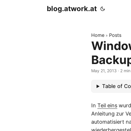
blog.atwork.at
Home
Posts
»
Window
Backup
May 21, 2013
· 2 min
Table of C
In
Teil eins
wurde
Anleitung zur 
automatisiert n
wiederhergestel