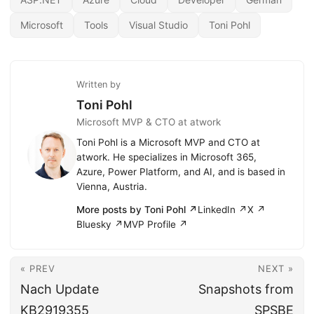
Microsoft
Tools
Visual Studio
Toni Pohl
Written by
Toni Pohl
Microsoft MVP & CTO at atwork
Toni Pohl is a Microsoft MVP and CTO at
atwork. He specializes in Microsoft 365,
Azure, Power Platform, and AI, and is based in
Vienna, Austria.
More posts by Toni Pohl ↗
LinkedIn ↗
X ↗
Bluesky ↗
MVP Profile ↗
« PREV
NEXT »
Nach Update
Snapshots from
KB2919355
SPSBE