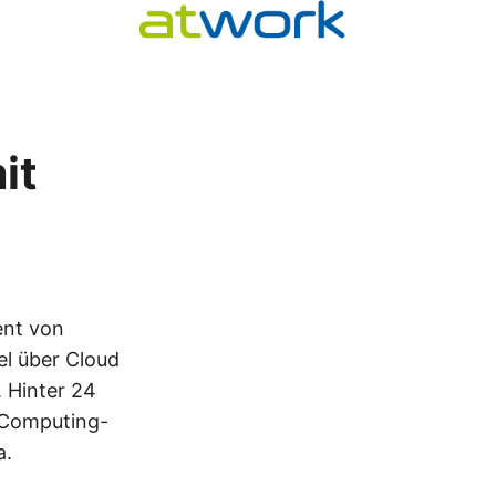
it
nt von
el über Cloud
 Hinter 24
d Computing-
a.