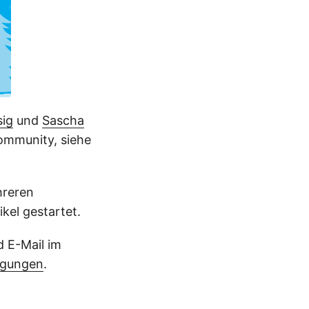
ig
und
Sascha
ommunity, siehe
hreren
ikel gestartet.
d E-Mail im
ngungen
.