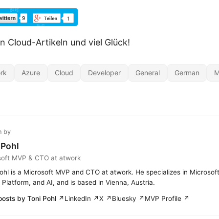
n Cloud-Artikeln und viel Glück!
rk
Azure
Cloud
Developer
General
German
M
n by
 Pohl
soft MVP & CTO at atwork
ohl is a Microsoft MVP and CTO at atwork. He specializes in Microsof
Platform, and AI, and is based in Vienna, Austria.
posts by Toni Pohl ↗
LinkedIn ↗
X ↗
Bluesky ↗
MVP Profile ↗