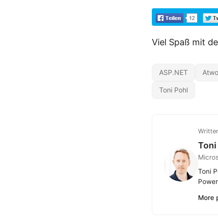
Viel Spaß mit de
ASP.NET
Atwo
Toni Pohl
Writte
Toni
Micro
Toni P
Power 
More 