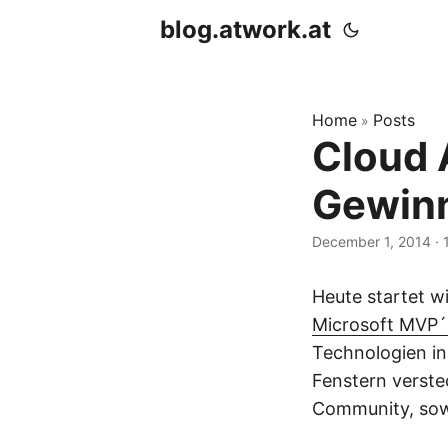
blog.atwork.at
Home
Posts
»
Cloud 
Gewinn
December 1, 2014
· 
Heute startet w
Microsoft MVP´
Technologien i
Fenstern verste
Community, sow