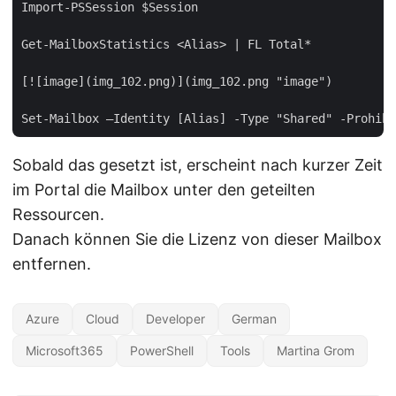
Import-PSSession $Session

Get-MailboxStatistics <Alias> | FL Total*

[![image](img_102.png)](img_102.png "image")

Sobald das gesetzt ist, erscheint nach kurzer Zeit
im Portal die Mailbox unter den geteilten
Ressourcen.
Danach können Sie die Lizenz von dieser Mailbox
entfernen.
Azure
Cloud
Developer
German
Microsoft365
PowerShell
Tools
Martina Grom