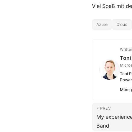
Viel Spaß mit d
Azure
Cloud
Writte
Toni
Micro
Toni P
Power 
More 
« PREV
My experience
Band