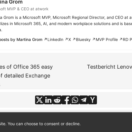
ina Grom
soft MVP & CEO at atwork
a Grom is a Microsoft MVP, Microsoft Regional Director, and CEO at 
lizes in Microsoft 365, AI, and modern workplace solutions and is bas
a.
posts by Martina Grom ↗
LinkedIn ↗
X ↗
Bluesky ↗
MVP Profile ↗
RD P
es of Office 365 easy
Testbericht Leno
of detailed Exchange
s
te. You can choose to consent or decline.
© 2026
atwork
·
About
·
Imprint
·
Privacy
·
Powered by
Hugo
&
PaperMod