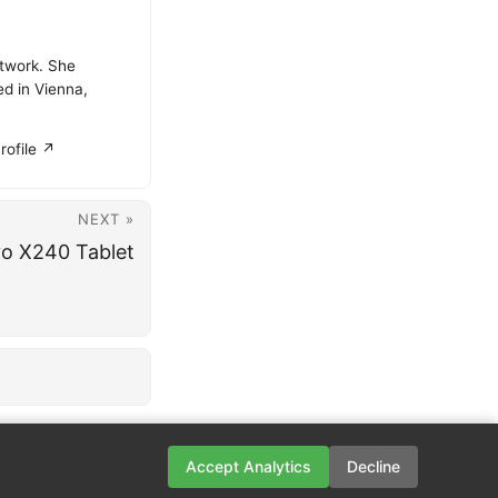
atwork. She
ed in Vienna,
rofile ↗
NEXT »
vo X240 Tablet
Accept Analytics
Decline