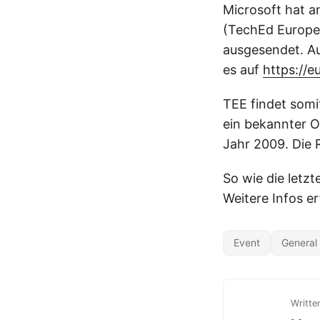
Microsoft hat an
(TechEd Europe 
ausgesendet. A
es auf
https://
TEE findet somit
ein bekannter O
Jahr 2009. Die R
So wie die letz
Weitere Infos er
Event
General
Writte