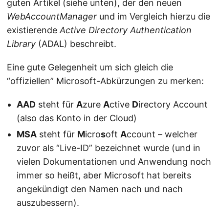
guten Artikel (siehe unten), der den neuen
WebAccountManager
und im Vergleich hierzu die
existierende
Active Directory Authentication
Library
(ADAL) beschreibt.
Eine gute Gelegenheit um sich gleich die
“offiziellen” Microsoft-Abkürzungen zu merken:
AAD
steht für
A
zure
A
ctive
D
irectory Account
(also das Konto in der Cloud)
MSA
steht für
M
icro
s
oft
A
ccount – welcher
zuvor als “Live-ID” bezeichnet wurde (und in
vielen Dokumentationen und Anwendung noch
immer so heißt, aber Microsoft hat bereits
angekündigt den Namen nach und nach
auszubessern).