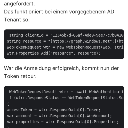
angefordert.
Das funktioniert bei einem vorgegebenem AD
Tenant so:
 string clientId = "12345b7d-66af-4de9-9ee7-c7b04106b
string resource = "[https://graph.windows.net";](http
WebTokenRequest wtr = new WebTokenRequest(wap, string
War die Anmeldung erfolgreich, kommt nun der
Token retour.
 WebTokenRequestResult wtrr = await WebAuthentication
if (wtrr.ResponseStatus == WebTokenRequestStatus.Succ
{   

accessToken = wtrr.ResponseData[0].Token;   

var account = wtrr.ResponseData[0].WebAccount;   

var properties = wtrr.ResponseData[0].Properties;   
