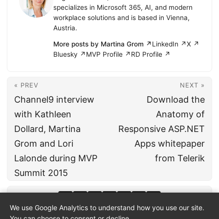
specializes in Microsoft 365, AI, and modern
workplace solutions and is based in Vienna,
Austria.
More posts by Martina Grom ↗
LinkedIn ↗
X ↗
Bluesky ↗
MVP Profile ↗
RD Profile ↗
« PREV
NEXT »
Channel9 interview
Download the
with Kathleen
Anatomy of
Dollard, Martina
Responsive ASP.NET
Grom and Lori
Apps whitepaper
Lalonde during MVP
from Telerik
Summit 2015
We use Google Analytics to understand how you use our site.
You can choose to consent or decline.