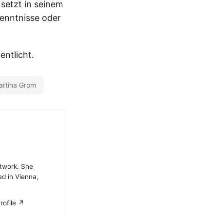
setzt in seinem
enntnisse oder
ntlicht.
artina Grom
atwork. She
ed in Vienna,
rofile ↗