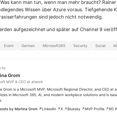
 Was kann man tun, wenn man mehr braucht? Rainer 
ndlegendes Wissen über Azure voraus. Tiefgehende K
axiserfahrungen sind jedoch nicht notwendig.
rden aufgezeichnet und später auf Channel 9 veröffe
Event
German
Microsoft365
Security
Social
M
n by
ina Grom
soft MVP & CEO at atwork
a Grom is a Microsoft MVP, Microsoft Regional Director, and CEO at 
lizes in Microsoft 365, AI, and modern workplace solutions and is bas
a.
posts by Martina Grom ↗
LinkedIn ↗
X ↗
Bluesky ↗
MVP Profile ↗
RD P