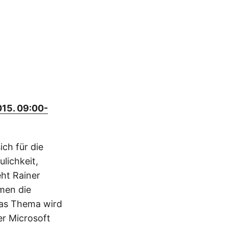
015. 09:00-
ch für die
lichkeit,
eht Rainer
men die
Das Thema wird
er Microsoft