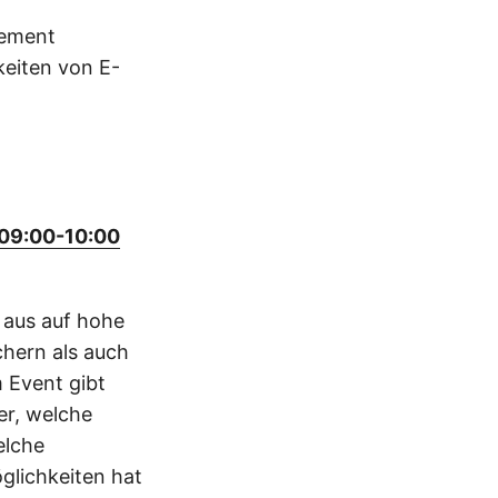
gement
keiten von E-
, 09:00-10:00
s aus auf hohe
chern als auch
 Event gibt
er, welche
elche
lichkeiten hat