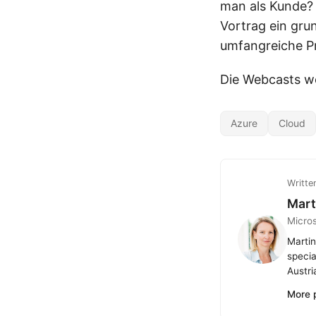
man als Kunde?
Vortrag ein gru
umfangreiche Pr
Die Webcasts we
Azure
Cloud
Writte
Mart
Micro
Martin
specia
Austri
More 