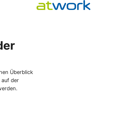
der
inen Überblick
 auf der
werden.