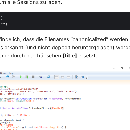
 um alle Sessions zu laden.
)   

finde ich, dass die Filenames “canonicalized” werden
les erkannt (und nicht doppelt heruntergeladen) wer
ename durch den hübschen
[title]
ersetzt.