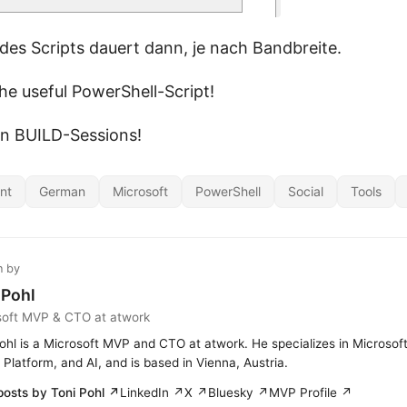
des Scripts dauert dann, je nach Bandbreite.
 the useful PowerShell-Script!
en BUILD-Sessions!
nt
German
Microsoft
PowerShell
Social
Tools
n by
 Pohl
soft MVP & CTO at atwork
ohl is a Microsoft MVP and CTO at atwork. He specializes in Microsof
Platform, and AI, and is based in Vienna, Austria.
posts by Toni Pohl ↗
LinkedIn ↗
X ↗
Bluesky ↗
MVP Profile ↗