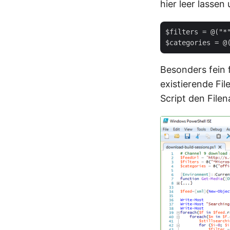
hier leer lassen
$filters = @("*"
Besonders fein 
existierende Fi
Script den Fil