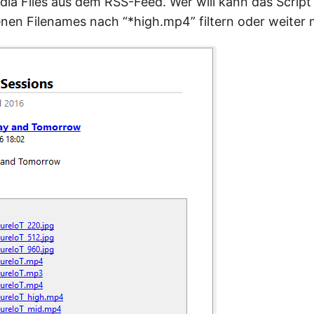
ia Files aus dem RSS-Feed. Wer will kann das Scrip
nen Filenames nach “*high.mp4” filtern oder weiter 