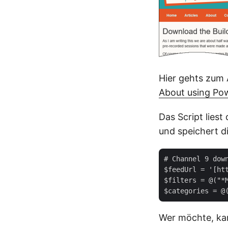
Hier gehts zum 
About using Po
Das Script lies
und speichert d
# Channel 9 dow
$feedUrl = '[ht
$filters = @("*
Wer möchte, k