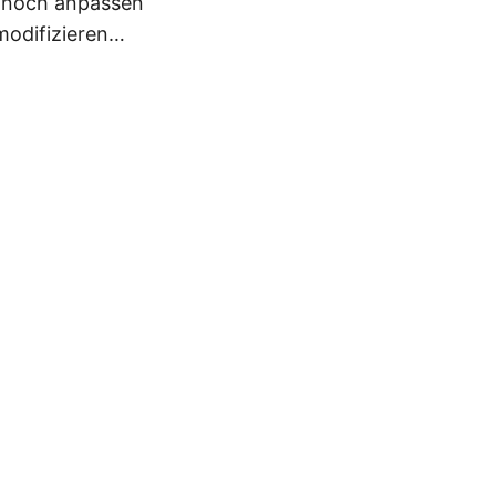
t noch anpassen
modifizieren…