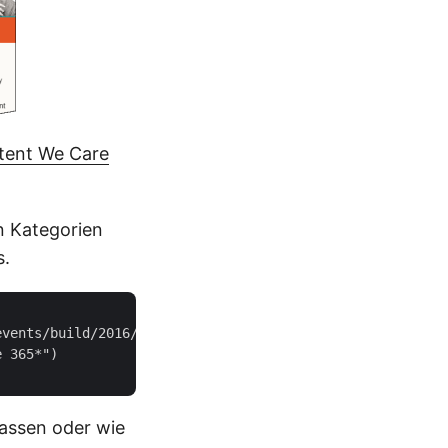
tent We Care
n Kategorien
s.
   

vents/build/2016/rss')   

 365*")   

assen oder wie