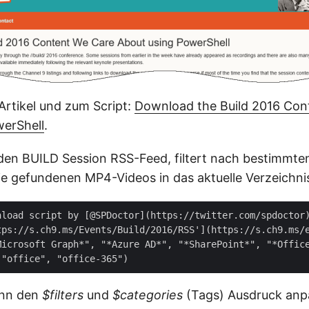
Artikel und zum Script:
Download the Build 2016 Con
werShell
.
t den BUILD Session RSS-Feed, filtert nach bestimmte
ie gefundenen MP4-Videos in das aktuelle Verzeichni
nload script by [@SPDoctor](https://twitter.com/spdoctor)
tps://s.ch9.ms/Events/Build/2016/RSS'](https://s.ch9.ms/e
Microsoft Graph*", "*Azure AD*", "*SharePoint*", "*Office
ann den
$filters
und
$categories
(Tags) Ausdruck anp