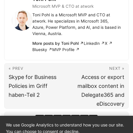
Microsoft MVP & CTO at atwork
Toni Pohl is a Microsoft MVP and CTO at
atwork. He specializes in Microsoft 365,
Azure, Power Platform, and AI, and is based in
Vienna, Austria.
More posts by Toni Pohl ↗
LinkedIn ↗
X ↗
Bluesky ↗
MVP Profile ↗
« PREV
NEXT »
Skype for Business
Access or export
Policies im Griff
mailbox content in
haben-Teil 2
Delegate365 and
eDiscovery
We use Google Analytics to understand how you use our site.
You can choose to consent or decline.