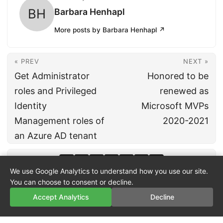
BH
Barbara Henhapl
More posts by Barbara Henhapl ↗
« PREV
NEXT »
Get Administrator
Honored to be
roles and Privileged
renewed as
Identity
Microsoft MVPs
Management roles of
2020-2021
an Azure AD tenant
We use Google Analytics to understand how you use our site.
You can choose to consent or decline.
Accept Analytics
Decline
© 2026
atwork
·
About
·
Imprint
·
Privacy
·
Powered by
Hugo
&
PaperMod