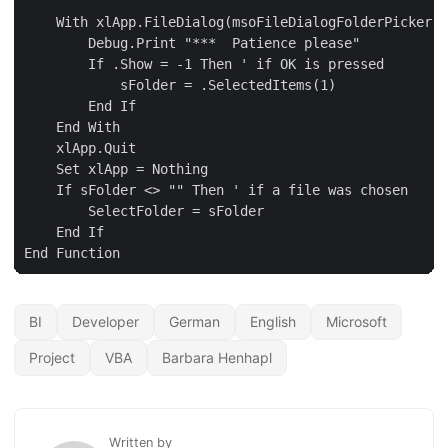
BI
Developer
German
English
Microsoft
Project
VBA
Barbara Henhapl
Written by