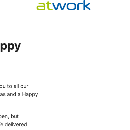
appy
u to all our
mas and a Happy
pen, but
e delivered