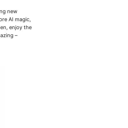
ing new
ore AI magic,
en, enjoy the
azing –