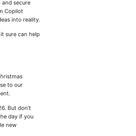
n and secure
m Copilot
as into reality.
it sure can help
Christmas
se to our
ent.
6. But don’t
the day if you
kle new