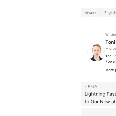
Atwork
Englis
Writte
Toni
Micro
Toni P
Power 
More 
« PREV
Lightning Fa
to Our New at