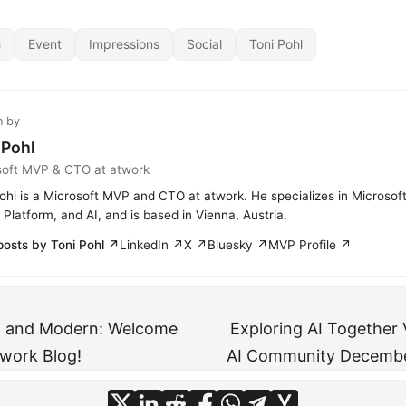
h
Event
Impressions
Social
Toni Pohl
n by
 Pohl
soft MVP & CTO at atwork
ohl is a Microsoft MVP and CTO at atwork. He specializes in Microsof
Platform, and AI, and is based in Vienna, Austria.
posts by Toni Pohl ↗
LinkedIn ↗
X ↗
Bluesky ↗
MVP Profile ↗
st and Modern: Welcome
Exploring AI Together 
work Blog!
AI Community Decemb