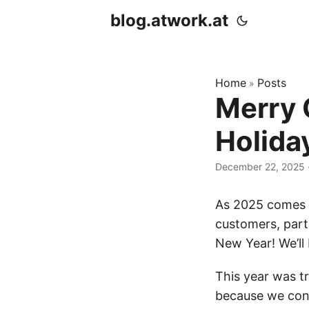
blog.atwork.at
Home
Posts
»
Merry 
Holida
December 22, 2025
As 2025 comes t
customers, part
New Year! We’ll 
This year was t
because we conti