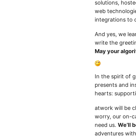
solutions, host
web technologie
integrations to
And yes, we lear
write the greeti
May your algori
In the spirit o
presents and in
hearts: support
atwork will be 
worry, our on-ca
need us.
We’ll b
adventures with