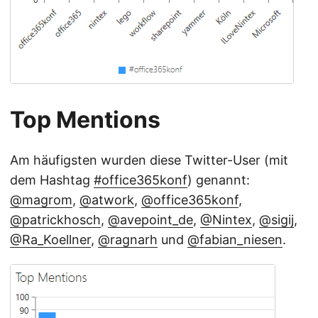
Top Mentions
Am häufigsten wurden diese Twitter-User (mit
dem Hashtag
#office365konf
) genannt:
@magrom
,
@atwork
,
@office365konf
,
@patrickhosch
,
@avepoint_de
,
@Nintex
,
@sigij
,
@Ra_Koellner
,
@ragnarh
und
@fabian_niesen
.