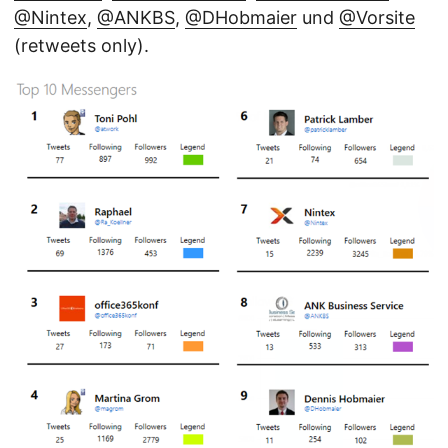
@Nintex
,
@ANKBS
,
@DHobmaier
und
@Vorsite
(retweets only).