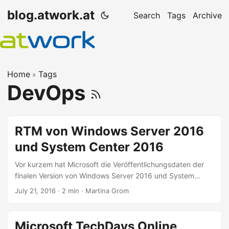
blog.atwork.at
Search
Tags
Archive
Home
Tags
»
DevOps
RTM von Windows Server 2016
und System Center 2016
Vor kurzem hat Microsoft die Veröffentlichungsdaten der
finalen Version von Windows Server 2016 und System
Center 2016 bekanntgegeben. Die RTM-Versionen werden
July 21, 2016
· 2 min · Martina Grom
bei der Microsoft Ignite Conference, also ab 26. September
2016, veröffentlicht, schreibt Microsoft in den beiden
Blogartikeln in System Center 2016 to launch in September
Microsoft TechDays Online