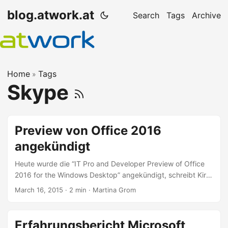
blog.atwork.at
Search
Tags
Archive
Home
Tags
»
Skype
Preview von Office 2016
angekündigt
Heute wurde die “IT Pro and Developer Preview of Office
2016 for the Windows Desktop” angekündigt, schreibt Kirk
Koenigsbauer, corporate vice president for the Office 365
March 16, 2015
· 2 min · Martina Grom
Client Apps and Services Team, im Office-Blog.
Announcing the Office 2016 IT Pro and Developer Preview.
Das neue Look & Feel ist frisch und passt in das Office
Erfahrungsbericht Microsoft